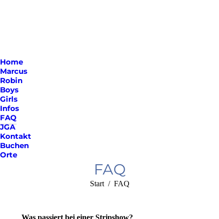
Home
Marcus
Robin
Boys
Girls
Infos
FAQ
JGA
Kontakt
Buchen
Orte
FAQ
Sie befinden sich
Start
FAQ
hier:
Was passiert bei einer Stripshow?