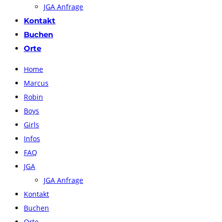
JGA Anfrage
Kontakt
Buchen
Orte
Home
Marcus
Robin
Boys
Girls
Infos
FAQ
JGA
JGA Anfrage
Kontakt
Buchen
Orte