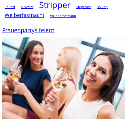
Stripper
Polizist
Silvester
Striptease
US Cop
Weiberfastnacht
Weihnachtsmann
Frauenpartys feiern