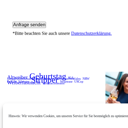
*Bitte beachten Sie auch unsere
Datenschutzerklärung.
Geburtstag
Altweiber
Stripper
JGA
Junggesellinnenabschied
Nikolaus
Nordrhein Westfalen
NRW
Weiberfastnacht
Polizist
Silvester
Striptease
US Cop
Weihnachtsmann
Hinweis: Wir verwenden Cookies, um unseren Service für Sie bestmöglich zu optimiere