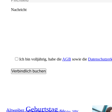
Nachricht
Ich bin volljährig, habe die
AGB
sowie die
Datenschutzer
Geburtstag
Altweiber
JGA
Junggesellinnenabschied
Nikolaus
Nordrhein Westfalen
NRW