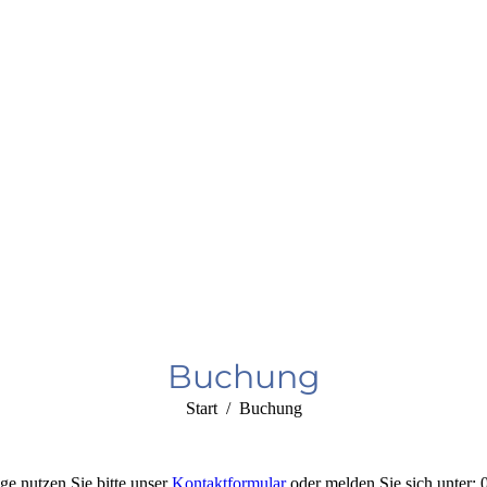
Buchung
Sie befinden sich hier:
Start
Buchung
ge nutzen Sie bitte unser
Kontaktformular
oder melden Sie sich unter: 