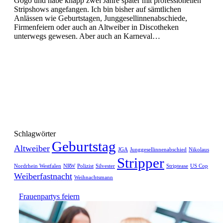
Gogo und habe knapp zwei Jahre später mit professionellen
Stripshows angefangen. Ich bin bisher auf sämtlichen
Anlässen wie Geburtstagen, Junggesellinnenabschiede,
Firmenfeiern oder auch an Altweiber in Discotheken
unterwegs gewesen. Aber auch an Karneval…
Schlagwörter
Geburtstag
Altweiber
JGA
Junggesellinnenabschied
Nikolaus
Stripper
Nordrhein Westfalen
NRW
Polizist
Silvester
Striptease
US Cop
Weiberfastnacht
Weihnachtsmann
Frauenpartys feiern