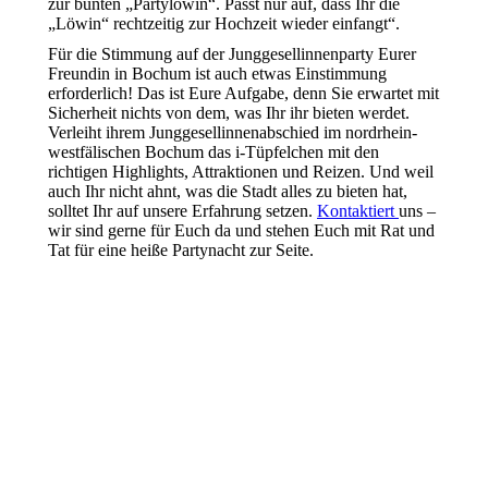
zur bunten „Partylöwin“. Passt nur auf, dass Ihr die
„Löwin“ rechtzeitig zur Hochzeit wieder einfangt“.
Für die Stimmung auf der Junggesellinnenparty Eurer
Freundin in Bochum ist auch etwas Einstimmung
erforderlich! Das ist Eure Aufgabe, denn Sie erwartet mit
Sicherheit nichts von dem, was Ihr ihr bieten werdet.
Verleiht ihrem Junggesellinnenabschied im nordrhein-
westfälischen Bochum das i-Tüpfelchen mit den
richtigen Highlights, Attraktionen und Reizen. Und weil
auch Ihr nicht ahnt, was die Stadt alles zu bieten hat,
solltet Ihr auf unsere Erfahrung setzen.
Kontaktiert
uns –
wir sind gerne für Euch da und stehen Euch mit Rat und
Tat für eine heiße Partynacht zur Seite.
Angebote in
Bochum