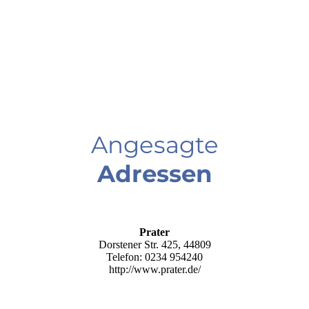
Mal was etwas Neues erleben? Paintball
spielen auf der
Junggesellinnenverabschiedung! Das
sind Action und Fun in Einem. Die
Junggesellin selbst…
Mehr Infos
Angesagte
Adressen
Prater
Dorstener Str. 425, 44809
Telefon: 0234 954240
http://www.prater.de/