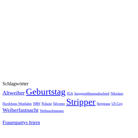
Schlagwörter
Geburtstag
Altweiber
JGA
Junggesellinnenabschied
Nikolaus
Stripper
Nordrhein Westfalen
NRW
Polizist
Silvester
Striptease
US Cop
Weiberfastnacht
Weihnachtsmann
Frauenpartys feiern