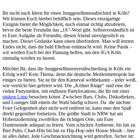
Ihr sucht nach Ideen für einen Junggesellinnenabschied in Köln?
Wir können Euch hierbei behilflich sein. Dieses einzigartige
Ereignis bietet die Möglichkeit, noch einmal richtig abzufeiern,
bevor die beste Freundin das „JA“-Wort gibt. Selbstverständlich ist
es Eure Aufgabe als Freundin, diesen Abend unvergesslich zu
machen. Dieser Gedanke kann einen überfordern. Man will letzten
Endes nicht, dass die bald Ehefrau enttäuscht wird. Keine Panik –
wir werden Euch bei der Planung helfen, um den JGA Köln
einmalig werden zu lassen.
Möchtet Ihr, dass die Junggesellinnenverabschiedung in Köln ein
Erfolg wird? Kein Thema, denn die deutsche Medienmetropole hat
einiges zu bieten. Sie ist für den Karneval weltbekannt – jeder weiß,
wie verrückt hier gefeiert wird. Die „Kölner Ringe“ sind eine der
vielen Partymeilen, mit endlosen Partylocations, die Ihr mit einer
pinken Limo
besuchen könnt. Zwischen Bars, Clubs, Diskotheken,
und Lounges fällt einem die Wahl häufig schwer. Da die nächste
Feier Gelegenheit aber nicht weit entfernt ist, kann man den Spaß
direkt gegenüber fortsetzen. Die größte Stadt in NRW hat am
Hohenzollernring zweifellos die richtigen Orte, um Eure
Damenrunde adäquat zu feiern. Vom schicken Ambiente, bis hin zu
Bier Pubs; Chart-Hits bis hin zu Hip-Hop oder House Musik – hier
ist alles dabei. Jede Geschmacksrichtung wird getroffen. Sicher ist: