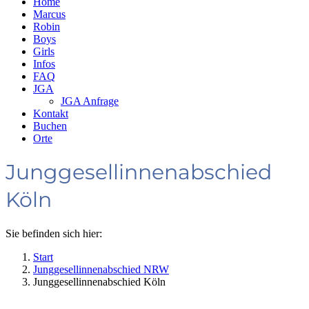
Home
Marcus
Robin
Boys
Girls
Infos
FAQ
JGA
JGA Anfrage
Kontakt
Buchen
Orte
Junggesellinnenabschied
Köln
Sie befinden sich hier:
Start
Junggesellinnenabschied NRW
Junggesellinnenabschied Köln