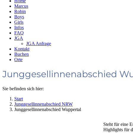
Home
Marcus
Robin
Boys
Girls
Infos
FAQ
JGA
JGA Anfrage
Kontakt
Buchen
Orte
Junggesellinnenabschied Wu
Sie befinden sich hier:
Start
Junggesellinnenabschied NRW
Junggesellinnenabschied Wuppertal
Steht für eine 
Highlights für 