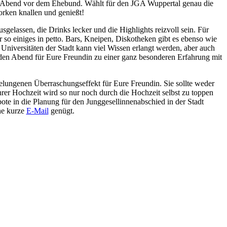
en Abend vor dem Ehebund. Wählt für den JGA Wuppertal genau die
orken knallen und genießt!
elassen, die Drinks lecker und die Highlights reizvoll sein. Für
so einiges in petto. Bars, Kneipen, Diskotheken gibt es ebenso wie
iversitäten der Stadt kann viel Wissen erlangt werden, aber auch
 den Abend für Eure Freundin zu einer ganz besonderen Erfahrung mit
gelungenen Überraschungseffekt für Eure Freundin. Sie sollte weder
hrer Hochzeit wird so nur noch durch die Hochzeit selbst zu toppen
ebote in die Planung für den Junggesellinnenabschied in der Stadt
ne kurze
E-Mail
genügt.