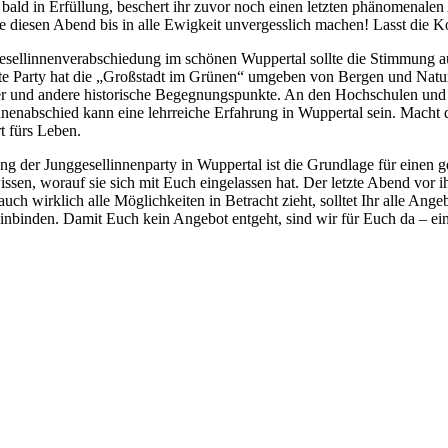
bald in Erfüllung, beschert ihr zuvor noch einen letzten phänomenal
ie diesen Abend bis in alle Ewigkeit unvergesslich machen! Lasst die K
esellinnenverabschiedung im schönen Wuppertal sollte die Stimmung ausg
te Party hat die „Großstadt im Grünen“ umgeben von Bergen und Natur 
 und andere historische Begegnungspunkte. An den Hochschulen und Un
nnenabschied kann eine lehrreiche Erfahrung in Wuppertal sein. Macht
t fürs Leben.
ng der Junggesellinnenparty in Wuppertal ist die Grundlage für einen 
ssen, worauf sie sich mit Euch eingelassen hat. Der letzte Abend vor i
auch wirklich alle Möglichkeiten in Betracht zieht, solltet Ihr alle Ang
inbinden. Damit Euch kein Angebot entgeht, sind wir für Euch da – ei