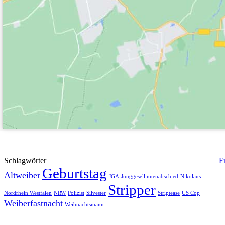
Schlagwörter
F
Geburtstag
Altweiber
JGA
Junggesellinnenabschied
Nikolaus
Stripper
Nordrhein Westfalen
NRW
Polizist
Silvester
Striptease
US Cop
Weiberfastnacht
Weihnachtsmann