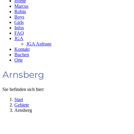
Home
Marcus
Robin
Boys
Girls
Infos
FAQ
JGA
JGA Anfrage
Kontakt
Buchen
Orte
Arnsberg
Sie befinden sich hier:
Start
Gebiete
Arnsberg