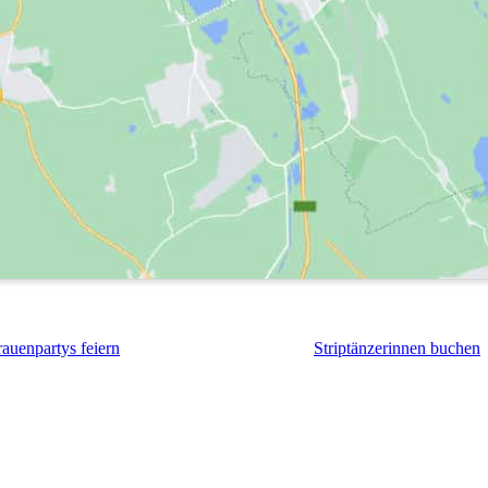
rauenpartys feiern
Striptänzerinnen buchen