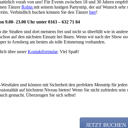
 natürlich vorab von uns! Für Events zwischen 18 und 30 Jahren empfe
renen Tänzer
Robin
mit seinem lustigen Partystrip, der auf Wunsch sehr 
d seriös. Verbindlich buchen können Sie den Tänzer
hier
!
on 9.00- 23.00 Uhr unter 0163 – 632 71 84
h die Straßen sind dort meistens frei und nicht so überfüllt wie in and
zt schon auf den nächsten Einsatz bei Ihnen. Wenn wir nach der Show n
ripper in Arnsberg am besten als tolle Erinnerung vorhanden.
tlich über unser
Kontaktformular
. Viel Spaß!
in-Westfalen und können mit Sicherheit den perfekten Menstrip für jed
ssionalität auf höchstem Niveau bieten! Wenn Sie nicht zufrieden sein 
uch gemacht. Überzeugen Sie sich selbst!
JETZT BUCHEN