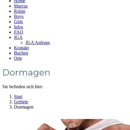
Home
Marcus
Robin
Boys
Girls
Infos
FAQ
JGA
JGA Anfrage
Kontakt
Buchen
Orte
Dormagen
Sie befinden sich hier:
Start
Gebiete
Dormagen