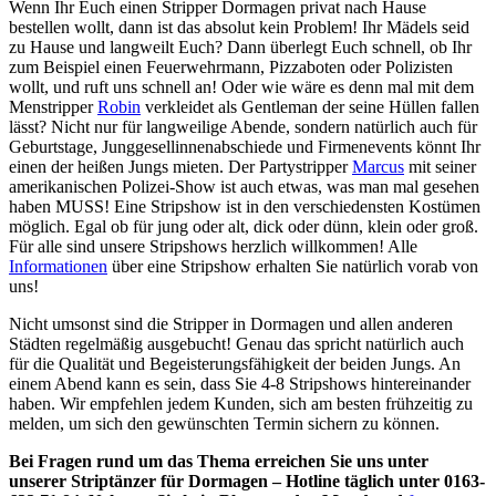
Wenn Ihr Euch einen Stripper Dormagen privat nach Hause
bestellen wollt, dann ist das absolut kein Problem! Ihr Mädels seid
zu Hause und langweilt Euch? Dann überlegt Euch schnell, ob Ihr
zum Beispiel einen Feuerwehrmann, Pizzaboten oder Polizisten
wollt, und ruft uns schnell an! Oder wie wäre es denn mal mit dem
Menstripper
Robin
verkleidet als Gentleman der seine Hüllen fallen
lässt? Nicht nur für langweilige Abende, sondern natürlich auch für
Geburtstage, Junggesellinnenabschiede und Firmenevents könnt Ihr
einen der heißen Jungs mieten. Der Partystripper
Marcus
mit seiner
amerikanischen Polizei-Show ist auch etwas, was man mal gesehen
haben MUSS! Eine Stripshow ist in den verschiedensten Kostümen
möglich. Egal ob für jung oder alt, dick oder dünn, klein oder groß.
Für alle sind unsere Stripshows herzlich willkommen! Alle
Informationen
über eine Stripshow erhalten Sie natürlich vorab von
uns!
Nicht umsonst sind die Stripper in Dormagen und allen anderen
Städten regelmäßig ausgebucht! Genau das spricht natürlich auch
für die Qualität und Begeisterungsfähigkeit der beiden Jungs. An
einem Abend kann es sein, dass Sie 4-8 Stripshows hintereinander
haben. Wir empfehlen jedem Kunden, sich am besten frühzeitig zu
melden, um sich den gewünschten Termin sichern zu können.
Bei Fragen rund um das Thema erreichen Sie uns unter
unserer Striptänzer für Dormagen – Hotline täglich unter 0163-