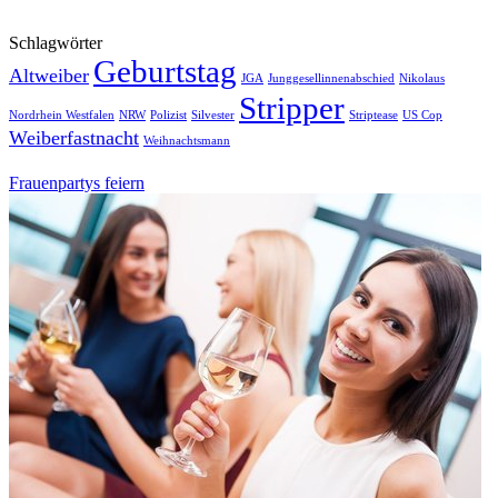
Schlagwörter
Geburtstag
Altweiber
JGA
Junggesellinnenabschied
Nikolaus
Stripper
Nordrhein Westfalen
NRW
Polizist
Silvester
Striptease
US Cop
Weiberfastnacht
Weihnachtsmann
Frauenpartys feiern