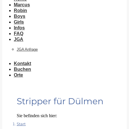
Marcus
Robin
Boys
Girls
Infos
FAQ
JGA
JGA Anfrage
Kontakt
Buchen
Orte
Stripper für Dülmen
Sie befinden sich hier:
Start