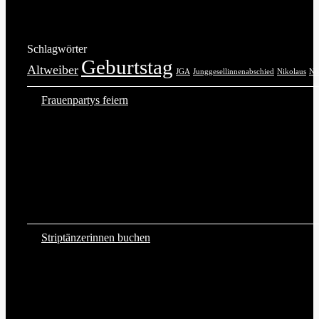
Schlagwörter
Geburtstag
Altweiber
JGA
Junggesellinnenabschied
Nikolaus
No
Frauenpartys feiern
Striptänzerinnen buchen