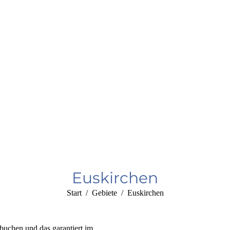
Euskirchen
Sie befinden sich hier:
Start
Gebiete
Euskirchen
 buchen und das garantiert im