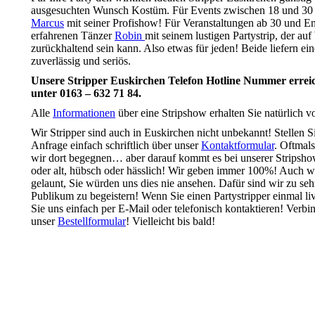
ausgesuchten Wunsch Kostüm. Für Events zwischen 18 und 30 
Marcus
mit seiner Profishow! Für Veranstaltungen ab 30 und En
erfahrenen Tänzer
Robin
mit seinem lustigen Partystrip, der au
zurückhaltend sein kann. Also etwas für jeden! Beide liefern eine
zuverlässig und seriös.
Unsere Stripper Euskirchen Telefon Hotline Nummer erreich
unter 0163 – 632 71 84.
Alle
Informationen
über eine Stripshow erhalten Sie natürlich v
Wir Stripper sind auch in Euskirchen nicht unbekannt! Stellen S
Anfrage einfach schriftlich über unser
Kontaktformular
. Oftmal
wir dort begegnen… aber darauf kommt es bei unserer Stripshow
oder alt, hübsch oder hässlich! Wir geben immer 100%! Auch w
gelaunt, Sie würden uns dies nie ansehen. Dafür sind wir zu seh
Publikum zu begeistern! Wenn Sie einen Partystripper einmal l
Sie uns einfach per E-Mail oder telefonisch kontaktieren! Verb
unser
Bestellformular
! Vielleicht bis bald!