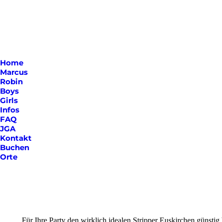
Home
Marcus
Robin
Boys
Girls
Infos
FAQ
JGA
Kontakt
Buchen
Orte
Für Ihre Party den wirklich idealen Stripper Euskirchen günstig