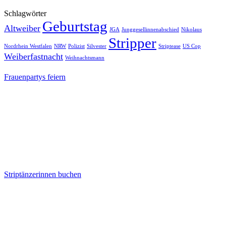
Schlagwörter
Geburtstag
Altweiber
JGA
Junggesellinnenabschied
Nikolaus
Stripper
Nordrhein Westfalen
NRW
Polizist
Silvester
Striptease
US Cop
Weiberfastnacht
Weihnachtsmann
Frauenpartys feiern
Striptänzerinnen buchen