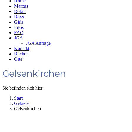
Home
Marcus
Robin
Boys
Girls
Infos
FAQ
JGA
JGA Anfrage
Kontakt
Buchen
Orte
Gelsenkirchen
Sie befinden sich hier:
Start
Gebiete
Gelsenkirchen