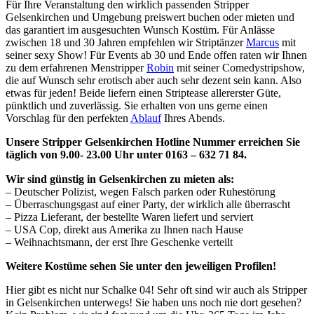
Für Ihre Veranstaltung den wirklich passenden Stripper
Gelsenkirchen und Umgebung preiswert buchen oder mieten und
das garantiert im ausgesuchten Wunsch Kostüm. Für Anlässe
zwischen 18 und 30 Jahren empfehlen wir Striptänzer
Marcus
mit
seiner sexy Show! Für Events ab 30 und Ende offen raten wir Ihnen
zu dem erfahrenen Menstripper
Robin
mit seiner Comedystripshow,
die auf Wunsch sehr erotisch aber auch sehr dezent sein kann. Also
etwas für jeden! Beide liefern einen Striptease allererster Güte,
pünktlich und zuverlässig. Sie erhalten von uns gerne einen
Vorschlag für den perfekten
Ablauf
Ihres Abends.
Unsere Stripper Gelsenkirchen Hotline Nummer erreichen Sie
täglich von 9.00- 23.00 Uhr unter 0163 – 632 71 84.
Wir sind günstig in Gelsenkirchen zu mieten als:
– Deutscher Polizist, wegen Falsch parken oder Ruhestörung
– Überraschungsgast auf einer Party, der wirklich alle überrascht
– Pizza Lieferant, der bestellte Waren liefert und serviert
– USA Cop, direkt aus Amerika zu Ihnen nach Hause
– Weihnachtsmann, der erst Ihre Geschenke verteilt
Weitere Kostüme sehen Sie unter den jeweiligen Profilen!
Hier gibt es nicht nur Schalke 04! Sehr oft sind wir auch als Stripper
in Gelsenkirchen unterwegs! Sie haben uns noch nie dort gesehen?