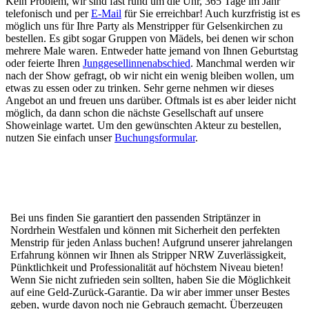
Kein Problem, wir sind fast rund um die Uhr, 365 Tage im Jahr
telefonisch und per
E-Mail
für Sie erreichbar! Auch kurzfristig ist es
möglich uns für Ihre Party als Menstripper für Gelsenkirchen zu
bestellen. Es gibt sogar Gruppen von Mädels, bei denen wir schon
mehrere Male waren. Entweder hatte jemand von Ihnen Geburtstag
oder feierte Ihren
Junggesellinnenabschied
. Manchmal werden wir
nach der Show gefragt, ob wir nicht ein wenig bleiben wollen, um
etwas zu essen oder zu trinken. Sehr gerne nehmen wir dieses
Angebot an und freuen uns darüber. Oftmals ist es aber leider nicht
möglich, da dann schon die nächste Gesellschaft auf unsere
Showeinlage wartet. Um den gewünschten Akteur zu bestellen,
nutzen Sie einfach unser
Buchungsformular
.
Bei uns finden Sie garantiert den passenden Striptänzer in
Nordrhein Westfalen und können mit Sicherheit den perfekten
Menstrip für jeden Anlass buchen! Aufgrund unserer jahrelangen
Erfahrung können wir Ihnen als Stripper NRW Zuverlässigkeit,
Pünktlichkeit und Professionalität auf höchstem Niveau bieten!
Wenn Sie nicht zufrieden sein sollten, haben Sie die Möglichkeit
auf eine Geld-Zurück-Garantie. Da wir aber immer unser Bestes
geben, wurde davon noch nie Gebrauch gemacht. Überzeugen