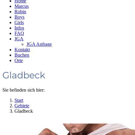
Home
Marcus
Robin
Boys
Girls
Infos
FAQ
JGA
JGA Anfrage
Kontakt
Buchen
Orte
Gladbeck
Sie befinden sich hier:
Start
Gebiete
Gladbeck