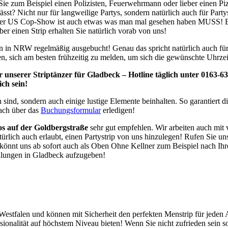
 Sie zum Beispiel einen Polizisten, Feuerwehrmann oder lieber einen P
 lässt? Nicht nur für langweilige Partys, sondern natürlich auch für Pa
er US Cop-Show ist auch etwas was man mal gesehen haben MUSS! Ein 
er einen Strip erhalten Sie natürlich vorab von uns!
n in NRW regelmäßig ausgebucht! Genau das spricht natürlich auch für di
, sich am besten frühzeitig zu melden, um sich die gewünschte Uhrzei
unserer Striptänzer für Gladbeck – Hotline täglich unter 0163-63
ch sein!
h sind, sondern auch einige lustige Elemente beinhalten. So garantiert
fach über das
Buchungsformular
erledigen!
s auf der
Goldbergstraße
sehr gut empfehlen. Wir arbeiten auch mit 
türlich auch erlaubt, einen Partystrip von uns hinzulegen! Rufen Sie u
 könnt uns ab sofort auch als Oben Ohne Kellner zum Beispiel nach I
ellungen in Gladbeck aufzugeben!
n-Westfalen und können mit Sicherheit den perfekten Menstrip für jede
sionalität auf höchstem Niveau bieten! Wenn Sie nicht zufrieden sein s