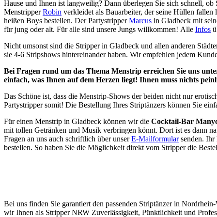
Hause und Ihnen ist langweilig? Dann überlegen Sie sich schnell, ob
Menstripper
Robin
verkleidet als Bauarbeiter, der seine Hüllen fallen
heißen Boys bestellen. Der Partystripper
Marcus
in Gladbeck mit sein
für jung oder alt. Für alle sind unsere Jungs willkommen! Alle
Infos
üb
Nicht umsonst sind die Stripper in Gladbeck und allen anderen Städte
sie 4-6 Stripshows hintereinander haben. Wir empfehlen jedem Kunden
Bei Fragen rund um das Thema Menstrip erreichen Sie uns unter 
einfach, was Ihnen auf dem Herzen liegt! Ihnen muss nichts peinli
Das Schöne ist, dass die Menstrip-Shows der beiden nicht nur erotisc
Partystripper somit! Die Bestellung Ihres Striptänzers können Sie ein
Für einen Menstrip in Gladbeck können wir die
Cocktail-Bar Manyo
mit tollen Getränken und Musik verbringen könnt. Dort ist es dann na
Fragen an uns auch schriftlich über unser
E-Mailformular
senden. Ihr
bestellen. So haben Sie die Möglichkeit direkt vom Stripper die Best
Bei uns finden Sie garantiert den passenden Striptänzer in Nordrhei
wir Ihnen als Stripper NRW Zuverlässigkeit, Pünktlichkeit und Profes