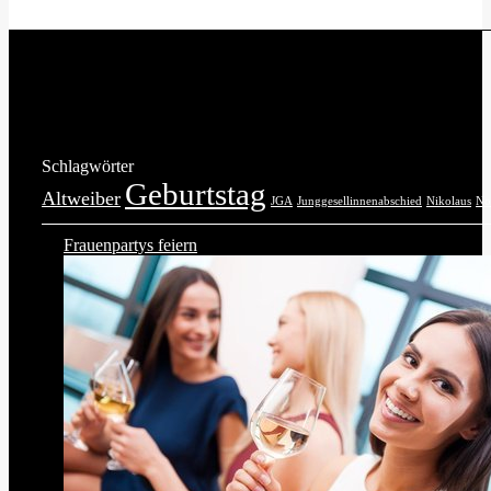
Schlagwörter
Geburtstag
Altweiber
JGA
Junggesellinnenabschied
Nikolaus
No
Frauenpartys feiern