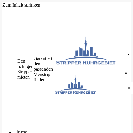
Zum Inhalt springen
Garantiert
Den
den
richtigen
passenden
Stripper
Menstrip
mieten
finden
Home