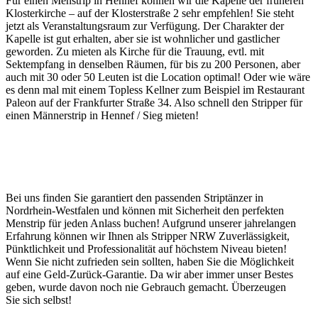
Für einen Menstrip in Hennef können wir die Kapelle der früheren
Klosterkirche – auf der Klosterstraße 2 sehr empfehlen! Sie steht
jetzt als Veranstaltungsraum zur Verfügung. Der Charakter der
Kapelle ist gut erhalten, aber sie ist wohnlicher und gastlicher
geworden. Zu mieten als Kirche für die Trauung, evtl. mit
Sektempfang in denselben Räumen, für bis zu 200 Personen, aber
auch mit 30 oder 50 Leuten ist die Location optimal! Oder wie wäre
es denn mal mit einem Topless Kellner zum Beispiel im Restaurant
Paleon auf der Frankfurter Straße 34. Also schnell den Stripper für
einen Männerstrip in Hennef / Sieg mieten!
Bei uns finden Sie garantiert den passenden Striptänzer in
Nordrhein-Westfalen und können mit Sicherheit den perfekten
Menstrip für jeden Anlass buchen! Aufgrund unserer jahrelangen
Erfahrung können wir Ihnen als Stripper NRW Zuverlässigkeit,
Pünktlichkeit und Professionalität auf höchstem Niveau bieten!
Wenn Sie nicht zufrieden sein sollten, haben Sie die Möglichkeit
auf eine Geld-Zurück-Garantie. Da wir aber immer unser Bestes
geben, wurde davon noch nie Gebrauch gemacht. Überzeugen
Sie sich selbst!