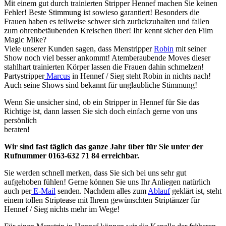
Mit einem gut durch trainierten Stripper Hennef machen Sie keinen
Fehler! Beste Stimmung ist sowieso garantiert! Besonders die
Frauen haben es teilweise schwer sich zurückzuhalten und fallen
zum ohrenbetäubenden Kreischen über! Ihr kennt sicher den Film
Magic Mike?
Viele unserer Kunden sagen, dass Menstripper
Robin
mit seiner
Show noch viel besser ankommt! Atemberaubende Moves dieser
stahlhart trainierten Körper lassen die Frauen dahin schmelzen!
Partystripper
Marcus
in Hennef / Sieg steht Robin in nichts nach!
Auch seine Shows sind bekannt für unglaubliche Stimmung!
Wenn Sie unsicher sind, ob ein Stripper in Hennef für Sie das
Richtige ist, dann lassen Sie sich doch einfach gerne von uns
persönlich
beraten!
Wir sind fast täglich das ganze Jahr über für Sie unter der
Rufnummer 0163-632 71 84 erreichbar.
Sie werden schnell merken, dass Sie sich bei uns sehr gut
aufgehoben fühlen! Gerne können Sie uns Ihr Anliegen natürlich
auch per
E-Mail
senden. Nachdem alles zum
Ablauf
geklärt ist, steht
einem tollen Striptease mit Ihrem gewünschten Striptänzer für
Hennef / Sieg nichts mehr im Wege!