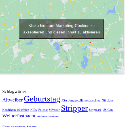
Klicke hier, um Marketing-Cookies zu
akzeptieren und diesen Inhalt zu aktivieren
Schlagwörter
Geburtstag
Altweiber
JGA
Junggesellinnenabschied
Nikolaus
Stripper
Nordrhein Westfalen
NRW
Polizist
Silvester
Striptease
US Cop
Weiberfastnacht
Weihnachtsmann