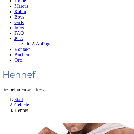
Home
Marcus
Robin
Boys
Girls
Infos
FAQ
JGA
JGA Anfrage
Kontakt
Buchen
Orte
Hennef
Sie befinden sich hier:
Start
Gebiete
Hennef