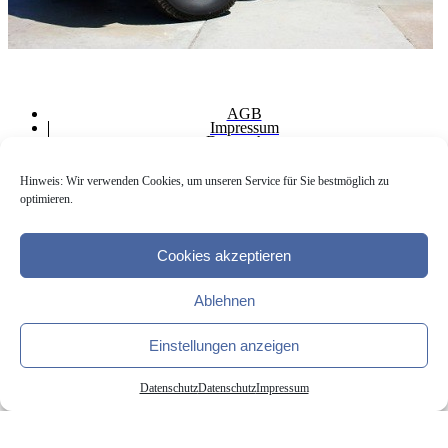
AGB
Impressum
Datenschutz
Partner
Striptänzerinnen
Hinweis: Wir verwenden Cookies, um unseren Service für Sie bestmöglich zu
Blog
optimieren.
Footer
© copyright 2018 Den richtigen Strippper mieten
Cookies akzeptieren
Ablehnen
Einstellungen anzeigen
Datenschutz
Datenschutz
Impressum