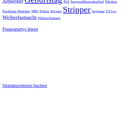
Altweiber
JGA
Junggesellinnenabschied
Nikolaus
Stripper
Nordrhein Westfalen
NRW
Polizist
Silvester
Striptease
US Cop
Weiberfastnacht
Weihnachtsmann
Frauenpartys feiern
Striptänzerinnen buchen