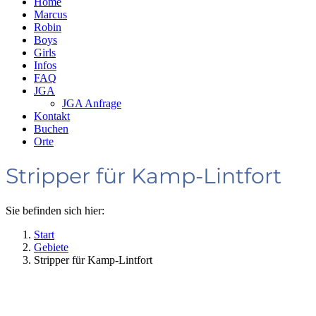
Home
Marcus
Robin
Boys
Girls
Infos
FAQ
JGA
JGA Anfrage
Kontakt
Buchen
Orte
Stripper für Kamp-Lintfort
Sie befinden sich hier:
Start
Gebiete
Stripper für Kamp-Lintfort