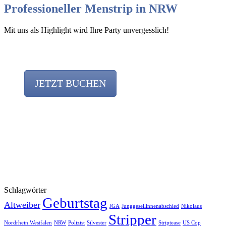
Professioneller Menstrip in NRW
Mit uns als Highlight wird Ihre Party unvergesslich!
JETZT BUCHEN
Team
Schlagwörter
Geburtstag
Altweiber
JGA
Junggesellinnenabschied
Nikolaus
Stripper
Nordrhein Westfalen
NRW
Polizist
Silvester
Striptease
US Cop