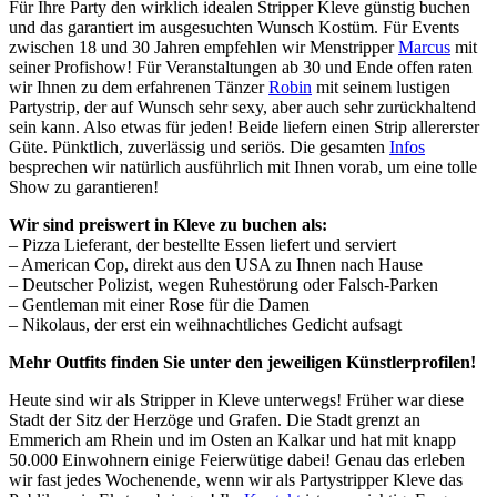
Für Ihre Party den wirklich idealen Stripper Kleve günstig buchen
und das garantiert im ausgesuchten Wunsch Kostüm. Für Events
zwischen 18 und 30 Jahren empfehlen wir Menstripper
Marcus
mit
seiner Profishow! Für Veranstaltungen ab 30 und Ende offen raten
wir Ihnen zu dem erfahrenen Tänzer
Robin
mit seinem lustigen
Partystrip, der auf Wunsch sehr sexy, aber auch sehr zurückhaltend
sein kann. Also etwas für jeden! Beide liefern einen Strip allererster
Güte. Pünktlich, zuverlässig und seriös. Die gesamten
Infos
besprechen wir natürlich ausführlich mit Ihnen vorab, um eine tolle
Show zu garantieren!
Wir sind preiswert in Kleve zu buchen als:
– Pizza Lieferant, der bestellte Essen liefert und serviert
– American Cop, direkt aus den USA zu Ihnen nach Hause
– Deutscher Polizist, wegen Ruhestörung oder Falsch-Parken
– Gentleman mit einer Rose für die Damen
– Nikolaus, der erst ein weihnachtliches Gedicht aufsagt
Mehr Outfits finden Sie unter den jeweiligen Künstlerprofilen!
Heute sind wir als Stripper in Kleve unterwegs! Früher war diese
Stadt der Sitz der Herzöge und Grafen. Die Stadt grenzt an
Emmerich am Rhein und im Osten an Kalkar und hat mit knapp
50.000 Einwohnern einige Feierwütige dabei! Genau das erleben
wir fast jedes Wochenende, wenn wir als Partystripper Kleve das