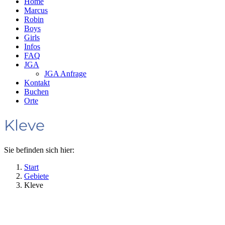
Home
Marcus
Robin
Boys
Girls
Infos
FAQ
JGA
JGA Anfrage
Kontakt
Buchen
Orte
Kleve
Sie befinden sich hier:
Start
Gebiete
Kleve