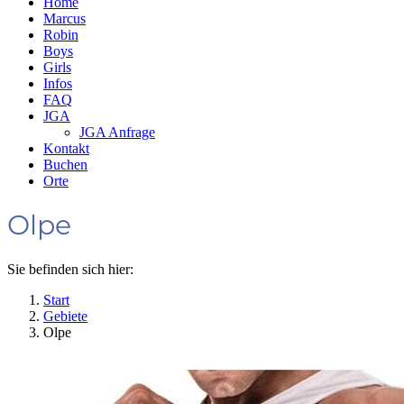
Home
Marcus
Robin
Boys
Girls
Infos
FAQ
JGA
JGA Anfrage
Kontakt
Buchen
Orte
Olpe
Sie befinden sich hier:
Start
Gebiete
Olpe