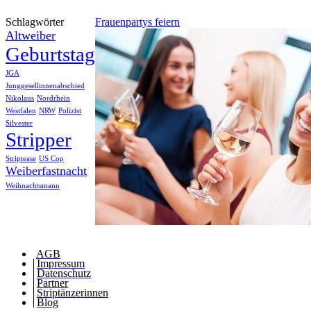
Schlagwörter
Frauenpartys feiern
Altweiber
Geburtstag
JGA
Junggesellinnenabschied
Nikolaus
Nordrhein
Westfalen
NRW
Polizist
Silvester
Stripper
Striptease
US Cop
Weiberfastnacht
Weihnachtsmann
AGB
Impressum
Datenschutz
Partner
Striptänzerinnen
Blog