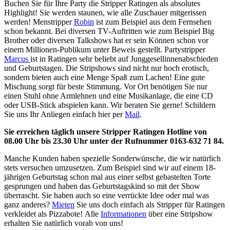
Buchen Sie für Ihre Party die Stripper Ratingen als absolutes
Highlight! Sie werden staunen, wie alle Zuschauer mitgerissen
werden! Menstripper
Robin
ist zum Beispiel aus dem Fernsehen
schon bekannt. Bei diversen TV-Auftritten wie zum Beispiel Big
Brother oder diversen Talkshows hat er sein Können schon vor
einem Millionen-Publikum unter Beweis gestellt. Partystripper
Marcus
ist in Ratingen sehr beliebt auf Junggesellinnenabschieden
und Geburtstagen. Die Stripshows sind nicht nur hoch erotisch,
sondern bieten auch eine Menge Spaß zum Lachen! Eine gute
Mischung sorgt für beste Stimmung. Vor Ort benötigen Sie nur
einen Stuhl ohne Armlehnen und eine Musikanlage, die eine CD
oder USB-Stick abspielen kann. Wir beraten Sie gerne! Schildern
Sie uns Ihr Anliegen einfach hier per
Mail
.
Sie erreichen täglich unsere Stripper Ratingen Hotline von
08.00 Uhr bis 23.30 Uhr unter der Rufnummer 0163-632 71 84.
Manche Kunden haben spezielle Sonderwünsche, die wir natürlich
stets versuchen umzusetzen. Zum Beispiel sind wir auf einem 18-
jährigen Geburtstag schon mal aus einer selbst gebastelten Torte
gesprungen und haben das Geburtstagskind so mit der Show
überrascht. Sie haben auch so eine verrückte Idee oder mal was
ganz anderes?
Mieten
Sie uns doch einfach als Stripper für Ratingen
verkleidet als Pizzabote! Alle
Informationen
über eine Stripshow
erhalten Sie natürlich vorab von uns!