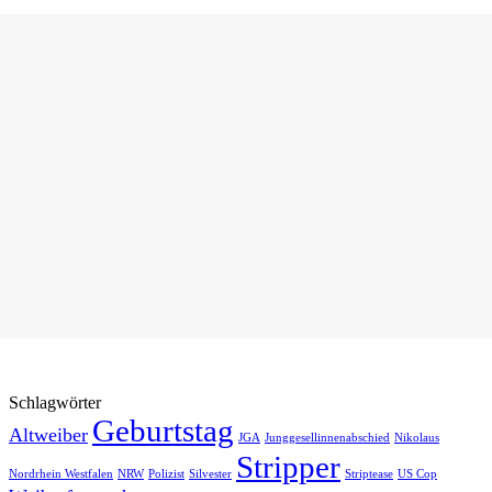
Schlagwörter
Geburtstag
Altweiber
JGA
Junggesellinnenabschied
Nikolaus
Stripper
Nordrhein Westfalen
NRW
Polizist
Silvester
Striptease
US Cop