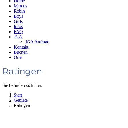
Home
Marcus
Robin
Boys
Girls
Infos
FAQ
JGA
JGA Anfrage
Kontakt
Buchen
Orte
Ratingen
Sie befinden sich hier:
Start
Gebiete
Ratingen