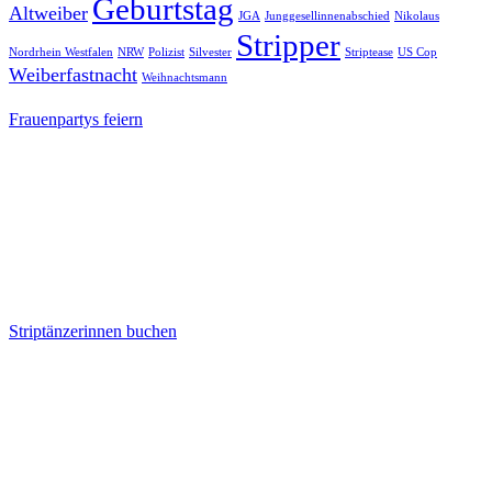
Geburtstag
Altweiber
JGA
Junggesellinnenabschied
Nikolaus
Stripper
Nordrhein Westfalen
NRW
Polizist
Silvester
Striptease
US Cop
Weiberfastnacht
Weihnachtsmann
Frauenpartys feiern
Striptänzerinnen buchen