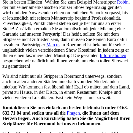
Sie in besten Händen! Wählen Sie zum Beispiel Menstripper
Robin
,
der mit seiner amerikanischen Polizei-Show regelmäßig gerufen
wird und den Anwesenden einen ordentlichen Schock verpasst, bis
er letztendlich mit seinem Männerstrip beginnt! Professionalität,
Zuverlässigkeit, Pünktlichkeit stehen seit je her für uns an erster
Stelle! Zusätzlich erhalten Sie automatisch mit jeder Mietung eine
Garantie auf unseren Partystrip! Das heißt, sollten Sie mit dem
Striptease nicht zufrieden sein, dann müssen Sie keinen Euro dafür
bezahlen. Partystripper
Marcus
in Roermond ist bekannt für seine
unglaublich vielen verschiedenen Show Kostüme! In jedem zeigt er
Ihnen einen faszinierenden Manstrip! Die gesamten
Informationen
besprechen wir natürlich mit Ihnen vorab, um einen tollen Showact
zu garantieren!
Wir sind nicht nur als Stripper in Roermond unterwegs, sondern
auch in allen anderen Städten innerhalb von den Niederlanden
mietbar. Wir kommen fast überall hin! Egal ob mitten auf dem Land,
privat zu Hause, in der Disco, in einem Restaurant, Kneipe und
vielen weiteren Lokalitäten. Fast kein Weg ist uns zu weit.
Kontaktieren Sie uns einfach am besten telefonisch unter 0163-
632 71 84 und stellen uns all die
Fragen
, die Ihnen auf dem
Herzen liegen
.
Auch kurzfristig haben Sie die Möglichkeit Ihren
Striptänzer für Roermond bei uns zu bekommen.