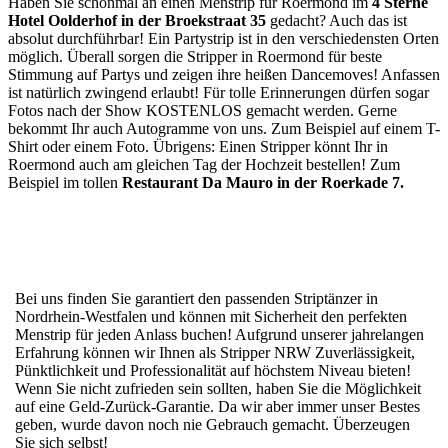
Haben Sie schonmal an einen Menstrip für Roermond im
4 Sterne
Hotel Oolderhof in der
Broekstraat 35
gedacht? Auch das ist
absolut durchführbar! Ein Partystrip ist in den verschiedensten Orten
möglich. Überall sorgen die Stripper in Roermond für beste
Stimmung auf Partys und zeigen ihre heißen Dancemoves! Anfassen
ist natürlich zwingend erlaubt! Für tolle Erinnerungen dürfen sogar
Fotos nach der Show KOSTENLOS gemacht werden. Gerne
bekommt Ihr auch Autogramme von uns. Zum Beispiel auf einem T-
Shirt oder einem Foto. Übrigens: Einen Stripper könnt Ihr in
Roermond auch am gleichen Tag der Hochzeit bestellen! Zum
Beispiel im tollen
Restaurant Da Mauro in der
Roerkade 7
.
Bei uns finden Sie garantiert den passenden Striptänzer in
Nordrhein-Westfalen und können mit Sicherheit den perfekten
Menstrip für jeden Anlass buchen! Aufgrund unserer jahrelangen
Erfahrung können wir Ihnen als Stripper NRW Zuverlässigkeit,
Pünktlichkeit und Professionalität auf höchstem Niveau bieten!
Wenn Sie nicht zufrieden sein sollten, haben Sie die Möglichkeit
auf eine Geld-Zurück-Garantie. Da wir aber immer unser Bestes
geben, wurde davon noch nie Gebrauch gemacht. Überzeugen
Sie sich selbst!