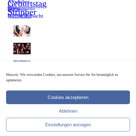
Altweiber
Geburtstag
JGA
Junggesellinnenabschied
Nikolaus
Stripper
Nordrhein Westfalen
NRW
Polizist
Silvester
Weiberfastnacht
Striptease
US Cop
Weihnachtsmann
Hinweis: Wir verwenden Cookies, um unseren Service für Sie bestmöglich zu
optimieren.
AGB
Impressum
Datenschutz
Partner
Striptänzerinnen
Blog
Cookies akzeptieren
© copyright 2018 Den richtigen Strippper mieten
Ablehnen
Einstellungen anzeigen