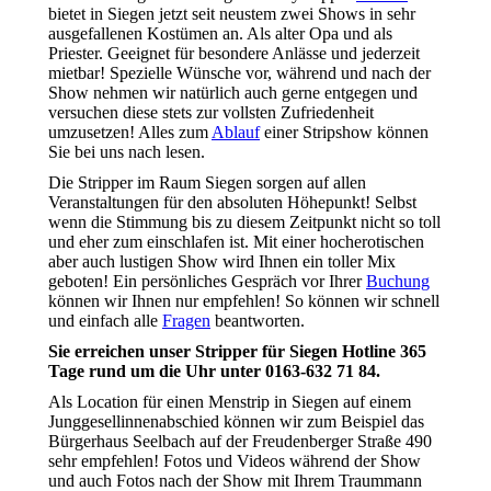
bietet in Siegen jetzt seit neustem zwei Shows in sehr
ausgefallenen Kostümen an. Als alter Opa und als
Priester. Geeignet für besondere Anlässe und jederzeit
mietbar! Spezielle Wünsche vor, während und nach der
Show nehmen wir natürlich auch gerne entgegen und
versuchen diese stets zur vollsten Zufriedenheit
umzusetzen! Alles zum
Ablauf
einer Stripshow können
Sie bei uns nach lesen.
Die Stripper im Raum Siegen sorgen auf allen
Veranstaltungen für den absoluten Höhepunkt! Selbst
wenn die Stimmung bis zu diesem Zeitpunkt nicht so toll
und eher zum einschlafen ist. Mit einer hocherotischen
aber auch lustigen Show wird Ihnen ein toller Mix
geboten! Ein persönliches Gespräch vor Ihrer
Buchung
können wir Ihnen nur empfehlen! So können wir schnell
und einfach alle
Fragen
beantworten.
Sie erreichen unser Stripper für Siegen Hotline 365
Tage rund um die Uhr unter
0163-632 71 84.
Als Location für einen Menstrip in Siegen auf einem
Junggesellinnenabschied können wir zum Beispiel das
Bürgerhaus Seelbach auf der Freudenberger Straße 490
sehr empfehlen! Fotos und Videos während der Show
und auch Fotos nach der Show mit Ihrem Traummann