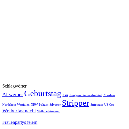
Klicke hier, um Marketing-Cookies zu
akzeptieren und diesen Inhalt zu aktivieren
Schlagwörter
Geburtstag
Altweiber
JGA
Junggesellinnenabschied
Nikolaus
Stripper
Nordrhein Westfalen
NRW
Polizist
Silvester
Striptease
US Cop
Weiberfastnacht
Weihnachtsmann
Frauenpartys feiern