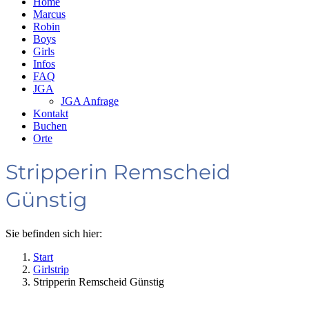
Home
Marcus
Robin
Boys
Girls
Infos
FAQ
JGA
JGA Anfrage
Kontakt
Buchen
Orte
Stripperin Remscheid
Günstig
Sie befinden sich hier:
Start
Girlstrip
Stripperin Remscheid Günstig