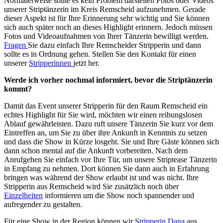
Normalerweise sollte es kein Problem darstellen Fotos oder Videos
unserer Striptänzerin im Kreis Remscheid aufzunehmen. Gerade
dieser Aspekt ist für Ihre Erinnerung sehr wichtig und Sie können
sich auch später noch an dieses Highlight erinnern. Jedoch müssen
Fotos und Videoaufnahmen von Ihrer Tänzerin bewilligt werden.
Fragen
Sie dazu einfach Ihre Remscheider Stripperin und dann
sollte es in Ordnung gehen. Stellen Sie den Kontakt für einen
unserer
Stripperinnen
jetzt her.
Werde ich vorher nochmal informiert, bevor die Striptänzerin
kommt?
Damit das Event unserer Stripperin für den Raum Remscheid ein
echtes Highlight für Sie wird, möchten wir einen reibungslosen
Ablauf gewährleisten. Dazu ruft unsere Tänzerin Sie kurz vor dem
Eintreffen an, um Sie zu über ihre Ankunft in Kenntnis zu setzen
und dass die Show in Kürze losgeht. Sie und Ihre Gäste können sich
dann schon mental auf die Ankunft vorbereiten. Nach dem
Anrufgehen Sie einfach vor Ihre Tür, um unsere Striptease Tänzerin
in Empfang zu nehmen. Dort können Sie dann auch in Erfahrung
bringen was während der Show erlaubt ist und was nicht. Ihre
Stripperin aus Remscheid wird Sie zusätzlich noch über
Einzelheiten
informieren um die Show noch spannender und
aufregender zu gestalten.
Für eine Show in der Region können wir
Stripperin Dana
aus