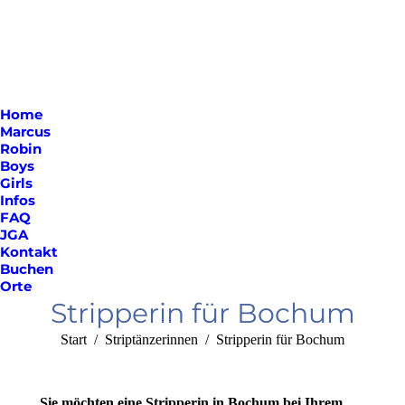
Home
Marcus
Robin
Boys
Girls
Infos
FAQ
JGA
Kontakt
Buchen
Orte
Stripperin für Bochum
Sie befinden sich hier:
Start
Striptänzerinnen
Stripperin für Bochum
Sie möchten eine Stripperin in Bochum bei Ihrem