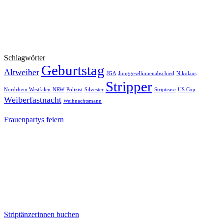
Stripperinnen
Schlagwörter
Geburtstag
Altweiber
JGA
Junggesellinnenabschied
Nikolaus
Stripper
Nordrhein Westfalen
NRW
Polizist
Silvester
Striptease
US Cop
Weiberfastnacht
Weihnachtsmann
Frauenpartys feiern
Striptänzerinnen buchen