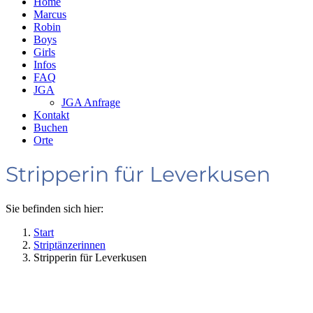
Home
Marcus
Robin
Boys
Girls
Infos
FAQ
JGA
JGA Anfrage
Kontakt
Buchen
Orte
Stripperin für Leverkusen
Sie befinden sich hier:
Start
Striptänzerinnen
Stripperin für Leverkusen