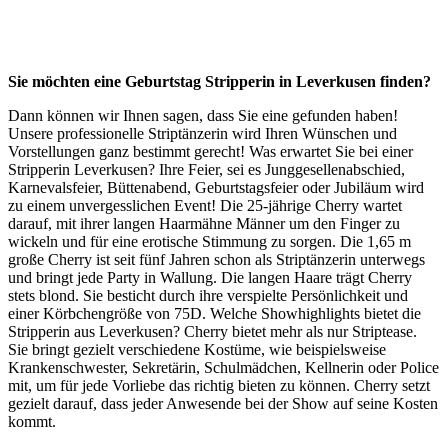
Sie möchten eine Geburtstag Stripperin in Leverkusen finden?
Dann können wir Ihnen sagen, dass Sie eine gefunden haben!
Unsere professionelle Striptänzerin wird Ihren Wünschen und
Vorstellungen ganz bestimmt gerecht! Was erwartet Sie bei einer
Stripperin Leverkusen? Ihre Feier, sei es Junggesellenabschied,
Karnevalsfeier, Büttenabend, Geburtstagsfeier oder Jubiläum wird
zu einem unvergesslichen Event! Die 25-jährige Cherry wartet
darauf, mit ihrer langen Haarmähne Männer um den Finger zu
wickeln und für eine erotische Stimmung zu sorgen. Die 1,65 m
große Cherry ist seit fünf Jahren schon als Striptänzerin unterwegs
und bringt jede Party in Wallung. Die langen Haare trägt Cherry
stets blond. Sie besticht durch ihre verspielte Persönlichkeit und
einer Körbchengröße von 75D. Welche Showhighlights bietet die
Stripperin aus Leverkusen? Cherry bietet mehr als nur Striptease.
Sie bringt gezielt verschiedene Kostüme, wie beispielsweise
Krankenschwester, Sekretärin, Schulmädchen, Kellnerin oder Police
mit, um für jede Vorliebe das richtig bieten zu können. Cherry setzt
gezielt darauf, dass jeder Anwesende bei der Show auf seine Kosten
kommt.