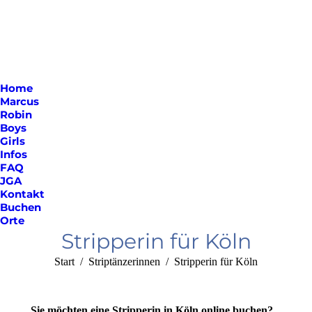
Home
Marcus
Robin
Boys
Girls
Infos
FAQ
JGA
Kontakt
Buchen
Orte
Stripperin für Köln
Sie befinden sich hier:
Start
Striptänzerinnen
Stripperin für Köln
Sie möchten eine Stripperin in Köln online buchen?