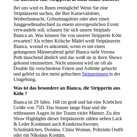
Bei uns wird es Ihnen ermöglicht! Wenn Sie eine
Striptänzerin suchen, die Ihre Karnevalsfeier,
Weiberfastnacht, Geburtstagsfeier oder aber einen
Junggesellenabschied zu einem unvergesslichen Event
verwandeln soll, schauen Sie sich unsere Striplady
Bianca an. Was können Sie von unserer Stripperin Köln
erwarten? Als echtes Kölsche Mädel weiß Striptänzerin
Bianca, worauf es ankommt, wenn es um einen
gelungenen Männerabend geht! Bianca sieht Verona
Poth täuschend ähnlich und das weiß sie in ihren Shows
gekonnt einzusetzen. Nicht umsonst wird sie oft als
Double für verschiedene Feiern und Auftritte gebucht
und gehört zu den meist gebuchten
Stripperinnen
in der
Umgebung.
Was ist das besondere an Bianca, die Stripperin aus
Köln ?
Bianca ist 29 Jahre, 168 cm groß und hat eine Körbchen
Größe von 75D. Das braune lange Haar und die
rehbraunen Augen ist der Traum vieler Männer. Zu den
Show Highlights dieser Striptänzerin zählen neben Lack
& Leder Kostümen auch Krankenschwester,
Schulmädchen, Domina, China Woman, Polizistin Outfit
oder ein Nikolaus Kostüm.